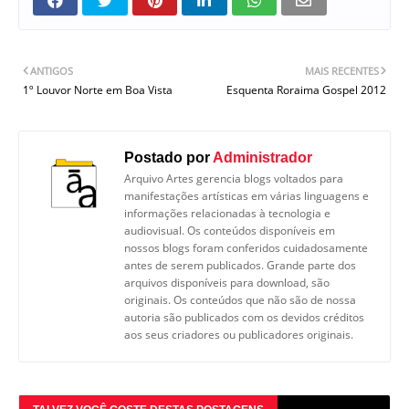
ANTIGOS
MAIS RECENTES
1º Louvor Norte em Boa Vista
Esquenta Roraima Gospel 2012
Postado por
Administrador
Arquivo Artes gerencia blogs voltados para
manifestações artísticas em várias linguagens e
informações relacionadas à tecnologia e
audiovisual. Os conteúdos disponíveis em
nossos blogs foram conferidos cuidadosamente
antes de serem publicados. Grande parte dos
arquivos disponíveis para download, são
originais. Os conteúdos que não são de nossa
autoria são publicados com os devidos créditos
aos seus criadores ou publicadores originais.