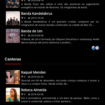
💬 0
📅 2020-08-14
A Banda Fruto dos Lábios é uma das pioneiras no seguimento
evangélico do estado de Roraima. Os integrantes da band...
Banda Kandelabrus
💬 0
📅 2012-10-24
A Banda Kandelabrus é um quarteto cristão, composto por ex-
integrantes de outras bandas conhecidas na cidade de Boa Vis...
Banda de Um
💬 0
📅 2019-09-06
A Banda de Um é formado por Gleyson (Vocalista e violonista), André
Barros (baixo), Adi Junior (bateria) e Janders...
Cantoras
Raquel Mendes
💬 0
📅 2016-02-05
Nascida em 04 de dezembro, ela ainda criança começou a louvar a
Deus e a compor hinos. Desde então, Ra...
Rebeca Almeida
💬 0
📅 2016-02-05
Ela é carismática, extrovertida e um doce de pessoa. ‘Beka’, como a
jovem é conhecida, adotou a linha ‘penteco...