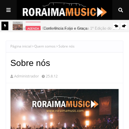
AGENDA
Festival Viva em Cristo: Música, Fé e Arte na 1ª Edição do Evento
Conferência Fogo e Graça
AGENDA
em Boa Vista
Página inicial
Quem somos
Sobre nós
Sobre nós
Administrador
25.8.12