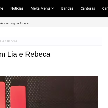
me
Notícias
Mega Menu
Bandas
Cantoras
Can
rência Fogo e Graça
 Lia e Rebeca
om Lia e Rebeca