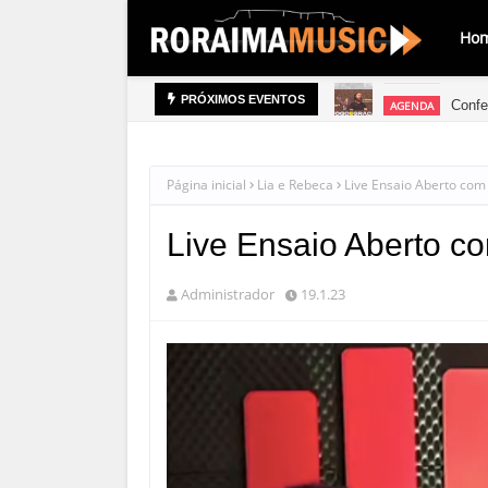
Ho
Confe
AGENDA
PRÓXIMOS EVENTOS
Página inicial
Lia e Rebeca
Live Ensaio Aberto com
Live Ensaio Aberto c
Administrador
19.1.23