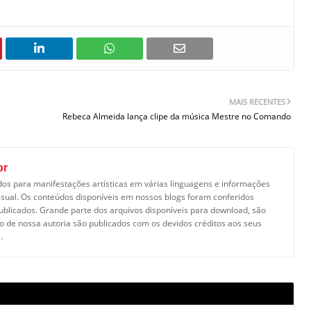
MAIS RECENTES
Rebeca Almeida lança clipe da música Mestre no Comando
or
dos para manifestações artísticas em várias linguagens e informações
isual. Os conteúdos disponíveis em nossos blogs foram conferidos
licados. Grande parte dos arquivos disponíveis para download, são
o de nossa autoria são publicados com os devidos créditos aos seus
.