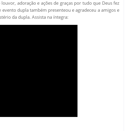
louvor, adoração e ações de graças por tudo que Deus fez
se evento dupla também presenteou e agradeceu a amigos e
rio da dupla. Assista na íntegra: