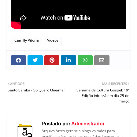
Camilly Vitória
Vídeos
ANTIGOS
MAIS RECENTES
Santo Samba - Só Quero Queimar
Semana da Cultura Gospel: 19ª
Edição iniciará em dia 29 de
março
Postado por
Administrador
Arquivo Artes gerencia blogs voltados para
manifestações artísticas em várias linguagens e