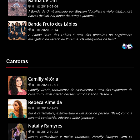
Banda de Um
💬 0
📅 2019-09-06
A Banda de Um é formado por Gleyson (Vocalista e violonista), André
Barros (baixo), Adi Junior (bateria) e Janders...
Banda Fruto dos Lábios
💬 0
📅 2020-08-14
A Banda Fruto dos Lábios é uma das pioneiras no seguimento
evangélico do estado de Roraima. Os integrantes da band...
Cantoras
Camilly Vitória
💬 0
📅 2023-12-01
Camilly Vitória, roraimense de nascimento, é uma das expoentes do
cenário musical cristão nesses últimos 2 anos. Desde o...
Rebeca Almeida
💬 0
📅 2016-02-05
Ela é carismática, extrovertida e um doce de pessoa. ‘Beka’, como a
jovem é conhecida, adotou a linha ‘penteco...
Natally Ramyres
💬 0
📅 2012-10-22
Jovem, carismática e muito talentosa, Natally Ramyres vem se