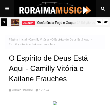
AGENDA
Festival Viva em Cristo: Música, Fé e Arte na 1ª Edição do Evento
Conferência Fogo e Graça
AGENDA
em Boa Vista
Página inicial
Camilly Vitória
O Espírito de Deus Está Aqui -
Camilly Vitória e Kailane Frauches
O Espírito de Deus Está
Aqui - Camilly Vitória e
Kailane Frauches
Administrador
12.2.24