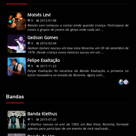
Moisés Levi
💬 0
📅 2012-01-08
Moisés Levi começou a cantar ainda quando criança. Participava de
corais e grupos de jovens da igreja onde cada vez ...
Gedson Gomes
💬 0
📅 2016-02-04
Gedson Gomes nasceu em boa vista Roraima, em 30 de setembro de
1978. Desde criança ouvia músicas sacras em um ...
Felipe Exaltação
💬 0
📅 2017-11-23
Felipe Exaltação foi vocalista da Banda Exaltação, a primeira no
estilo louvadeira no estado de Roraima. Agora com...
Bandas
Banda Klethus
💬 1
📅 2015-07-20
A Klethus nasceu no ano de 1993, em Boa Vista, Roraima, formada
apenas para participar de um evento de rock realizado...