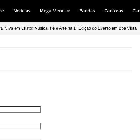
me
Notícias
Mega Menu
Bandas
Cantoras
Can
val Viva em Cristo: Música, Fé e Arte na 1ª Edição do Evento em Boa Vista
rência Fogo e Graça