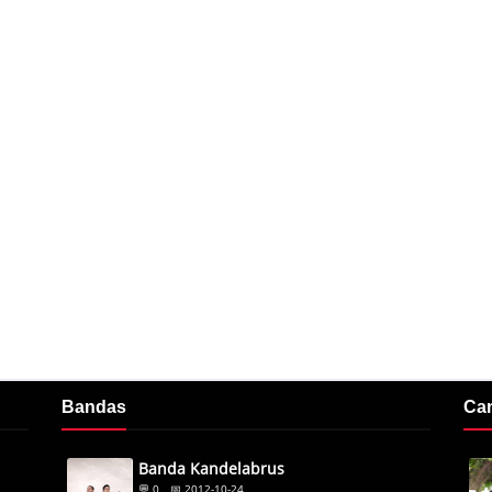
Bandas
Ca
Banda Kandelabrus
💬 0
📅 2012-10-24