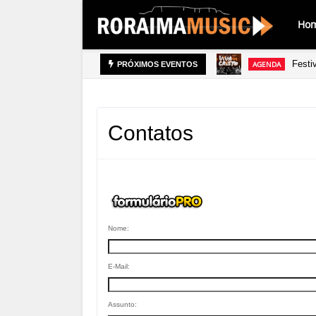
Ho
Festi
AGENDA
PRÓXIMOS EVENTOS
Confe
AGENDA
Contatos
Nome:
E-Mail:
Assunto: