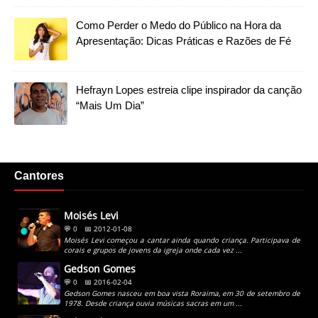
Como Perder o Medo do Público na Hora da
Apresentação: Dicas Práticas e Razões de Fé
Hefrayn Lopes estreia clipe inspirador da canção
“Mais Um Dia”
Cantores
Moisés Levi
💬 0
📅 2012-01-08
Moisés Levi começou a cantar ainda quando criança. Participava de
corais e grupos de jovens da igreja onde cada vez ...
Gedson Gomes
💬 0
📅 2016-02-04
Gedson Gomes nasceu em boa vista Roraima, em 30 de setembro de
1978. Desde criança ouvia músicas sacras em um ...