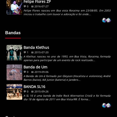
Felipe Flores ZP
💬 0
📅 2016-07-27
Felipe Flores nasceu em Boa vista Roraima em 23/08/85. Em 2003
iniciou o trabalho com louvor e adoração e foi onde...
Bandas
Banda Klethus
💬 1
📅 2015-07-20
A Klethus nasceu no ano de 1993, em Boa Vista, Roraima, formada
apenas para participar de um evento de rock realizado...
Banda de Um
💬 0
📅 2019-09-06
A Banda de Um é formado por Gleyson (Vocalista e violonista), André
Barros (baixo), Adi Junior (bateria) e Janders...
BANDA SL16
💬 0
📅 2015-09-26
A SL 16 é uma banda de Indie Rock Alternativo Cristã e foi formada
dia 18 de Agosto de 2011 em Boa Vista/RR. É forma...