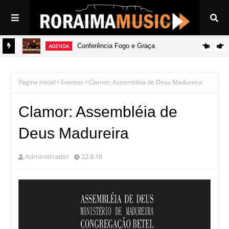
Conferência Fogo e Graça
AGENDA
Evento
Página inicial
Eventos
Clamor: Assembléia de Deus Madureira
Clamor: Assembléia de
Deus Madureira
Administrador
22.8.16