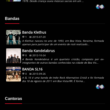
1978. Desde criança ouvia músicas sacras em um ...
Bandas
Banda Klethus
💬 1
📅 2015-07-20
A Klethus nasceu no ano de 1993, em Boa Vista, Roraima, formada
apenas para participar de um evento de rock realizado...
Banda Kandelabrus
💬 0
📅 2012-10-24
A Banda Kandelabrus é um quarteto cristão, composto por ex-
integrantes de outras bandas conhecidas na cidade de Boa Vis...
BANDA SL16
💬 0
📅 2015-09-26
A SL 16 é uma banda de Indie Rock Alternativo Cristã e foi formada
dia 18 de Agosto de 2011 em Boa Vista/RR. É forma...
Cantoras