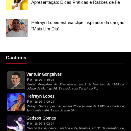
Apresentação: Dicas Práticas e Razões de Fé
Hefrayn Lopes estreia clipe inspirador da canção
“Mais Um Dia”
Cantores
Vantuir Gonçalves
💬 0
📅 2011-10-01
Vantuir Gonçalves da Silva nasceu em 2 de fevereiro de 1965 na
cidade de Maringá-PR. É casado com Terezinha P...
Hefrayn Lopes
💬 0
📅 2017-09-21
Hefrayn Costa Lopes nasceu em 20 de janeiro de 1980 na cidade de
Santa Inês – MA. É casado com Líl...
Gedson Gomes
💬 0
📅 2016-02-04
Gedson Gomes nasceu em boa vista Roraima, em 30 de setembro de