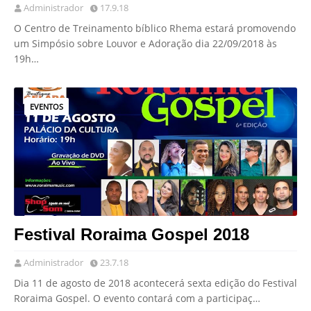
Administrador
17.9.18
O Centro de Treinamento bíblico Rhema estará promovendo
um Simpósio sobre Louvor e Adoração dia 22/09/2018 às
19h…
EVENTOS
Festival Roraima Gospel 2018
Administrador
23.7.18
Dia 11 de agosto de 2018 acontecerá sexta edição do Festival
Roraima Gospel. O evento contará com a participaç…