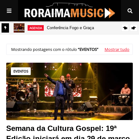
Conferência Fogo e Graça
AGENDA
Evento
Mostrando postagens com o rótulo
EVENTOS
Mostrar tudo
EVENTOS
Semana da Cultura Gospel: 19ª
Edição iniciará em dia 29 de março