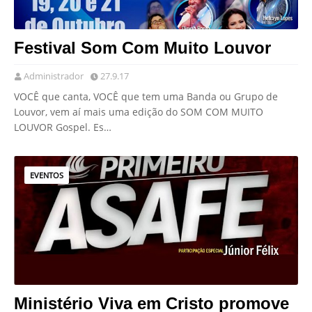
Festival Som Com Muito Louvor
Administrador
27.9.17
VOCÊ que canta, VOCÊ que tem uma Banda ou Grupo de
Louvor, vem aí mais uma edição do SOM COM MUITO
LOUVOR Gospel. Es…
EVENTOS
Ministério Viva em Cristo promove