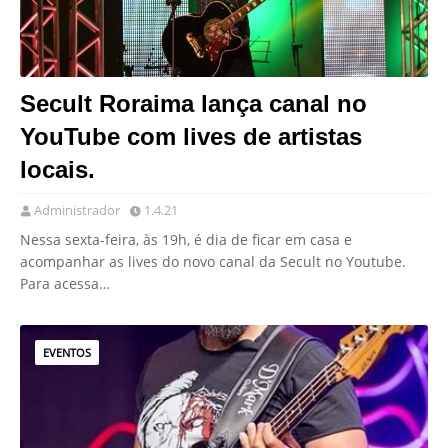
Secult Roraima lança canal no
YouTube com lives de artistas
locais.
Administrador
1.4.21
Nessa sexta-feira, às 19h, é dia de ficar em casa e
acompanhar as lives do novo canal da Secult no Youtube.
Para acessa…
EVENTOS